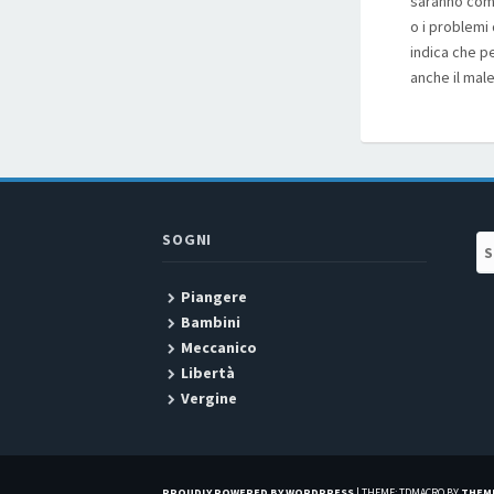
saranno come
o i problemi
indica che pe
anche il male
SOGNI
Se
Piangere
Bambini
Meccanico
Libertà
Vergine
PROUDLY POWERED BY WORDPRESS
|
THEME: TDMACRO BY
THEM