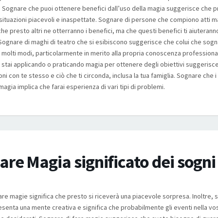
 Sognare che puoi ottenere benefici dall’uso della magia suggerisce che p
 situazioni piacevoli e inaspettate. Sognare di persone che compiono atti m
he presto altri ne otterranno i benefici, ma che questi benefici ti aiuterann
Sognare di maghi di teatro che si esibiscono suggerisce che colui che sog
n molti modi, particolarmente in merito alla propria conoscenza professionale
stai applicando o praticando magia per ottenere degli obiettivi suggerisc
ni con te stesso e ciò che ti circonda, inclusa la tua famiglia. Sognare che i
magia implica che farai esperienza di vari tipi di problemi.
re Magia significato dei sogni
are magie significa che presto si riceverà una piacevole sorpresa. Inoltre, 
senta una mente creativa e significa che probabilmente gli eventi nella vos