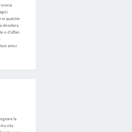
roverai
agici
o in qualche
na desidera
 o d’affari.
e
 tuoi amici
sognare la
tra vita