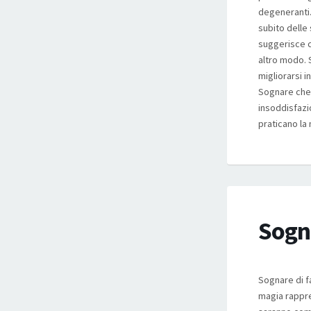
degeneranti.
subito delle
suggerisce c
altro modo. 
migliorarsi i
Sognare che 
insoddisfazio
praticano la 
Sogna
Sognare di f
magia rappre