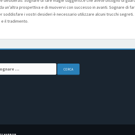
 desiderati. Sognare di fare magie suggerisce che avete bisogno di guar
 da un’altra prospettiva e di muovervi con successo in avanti. Sognare di fa
r soddisfare i vostri desideri è necessario utilizzare alcuni trucchi segreti
 e il tradimento.
arch for:
ES HARBOR