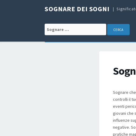
SOGNARE DEI SOGNI
Significa
Search for:
Sogna
Sognare che 
controlli il 
eventi peric
giovani che s
influenze su
negative. Sog
pratiche mag