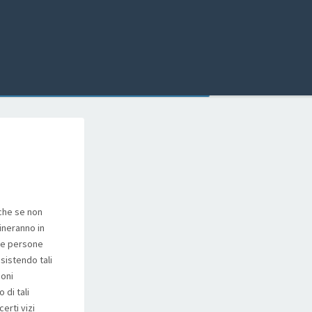
che se non
ineranno in
i e persone
sistendo tali
ioni
 di tali
erti vizi