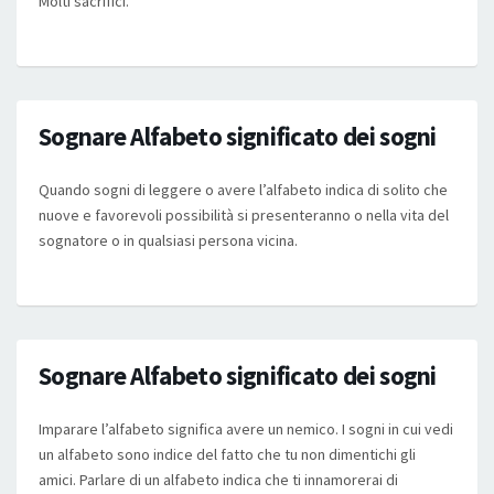
Molti sacrifici.
Sognare Alfabeto significato dei sogni
Quando sogni di leggere o avere l’alfabeto indica di solito che
nuove e favorevoli possibilità si presenteranno o nella vita del
sognatore o in qualsiasi persona vicina.
Sognare Alfabeto significato dei sogni
Imparare l’alfabeto significa avere un nemico. I sogni in cui vedi
un alfabeto sono indice del fatto che tu non dimentichi gli
amici. Parlare di un alfabeto indica che ti innamorerai di