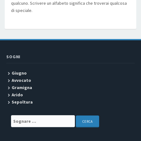
qualcuno. Scrivere un alfabeto significa che troverai qualcosa
di speciale.
SOGNI
Giugno
Avvocato
Gramigna
Arido
Sepoltura
Search for: