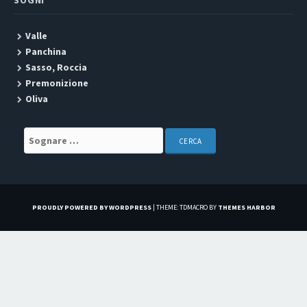
SOGNI
Valle
Panchina
Sasso, Roccia
Premonizione
Oliva
Search for:
PROUDLY POWERED BY WORDPRESS
|
THEME: TDMACRO BY
THEMES HARBOR