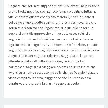
Sognare che sei un re suggerisce che vuoi avere una posizione
di alto livello nell’area sociale, economica o politica. Tuttavia,
vuoi che tutte queste cose siano materiali, non c’è niente di
collegato al tuo aspetto spirituale. In alcuni casi, sognare che
sei un re è sinonimo con l’egotismo, dunque può essere un
segno di auto-disapprovazione. In questo caso, colui che
sogna è di solito esibizionista e vano, e ama frasi notare in
ogni incontro o luogo dove va. In persone più anziane, questo
sogno significa che il sognatore è avaro ed avido, in alcuni casi.
Sognare di essere sgridato da un re suggerisce che presto
affronterai delle difficoltà a causa degli errori che hai
commesso. Sognare di viaggiare accanto ad un re indica che
avrai sicuramente successo in quello che fai. Quando il viaggio
viene compiuto in barca, suggerisce che il successo sarà
duraturo, o che presto farai un viaggio piacevole.