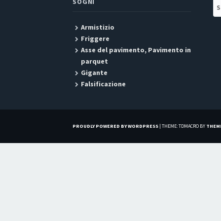
SOGNI
Se
Armistizio
Friggere
Asse del pavimento, Pavimento in
parquet
Gigante
Falsificazione
PROUDLY POWERED BY WORDPRESS
|
THEME: TDMACRO BY
THEM