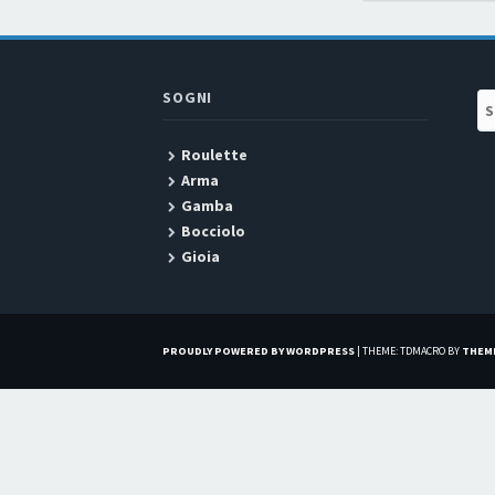
SOGNI
Se
Roulette
Arma
Gamba
Bocciolo
Gioia
PROUDLY POWERED BY WORDPRESS
|
THEME: TDMACRO BY
THEM