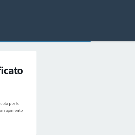
icato
icolo per le
 un rapimento