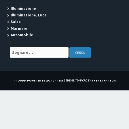
Illuminazione
Illuminazione, Luce
Salsa
Marinaio
Automobile
Search for:
PROUDLY POWERED BY WORDPRESS
|
THEME: TDMACRO BY
THEMES HARBOR