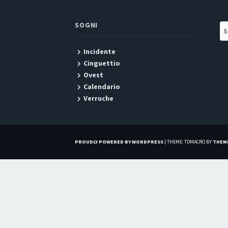
SOGNI
Se
Incidente
Cinguettio
Ovest
Calendario
Verruche
PROUDLY POWERED BY WORDPRESS
|
THEME: TDMACRO BY
THEM