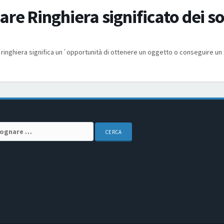
re Ringhiera significato dei s
ringhiera significa un´opportunità di ottenere un oggetto o conseguire un
arch for: