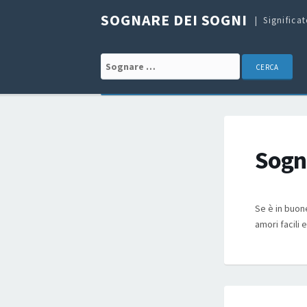
SOGNARE DEI SOGNI
Significa
Search for:
Sogna
Se è in buon
amori facili 