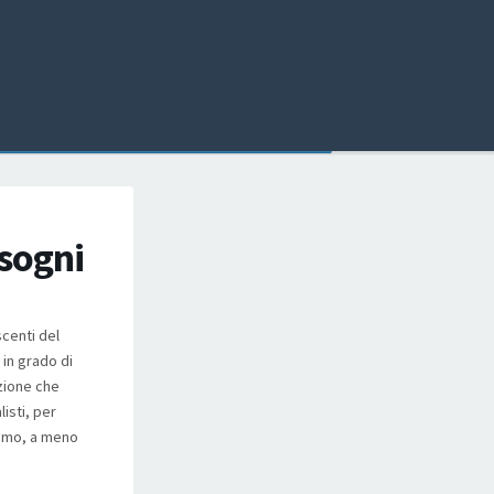
 sogni
centi del
in grado di
zione che
isti, per
iamo, a meno