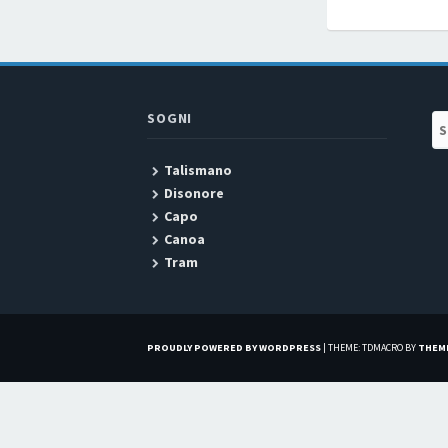
SOGNI
Se
Talismano
Disonore
Capo
Canoa
Tram
PROUDLY POWERED BY WORDPRESS
|
THEME: TDMACRO BY
THEM