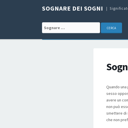
SOGNARE DEI SOGNI
Significa
Search for:
Sogna
Quando una p
sesso oppost
avere un com
non può esser
smettere di 
che non pref