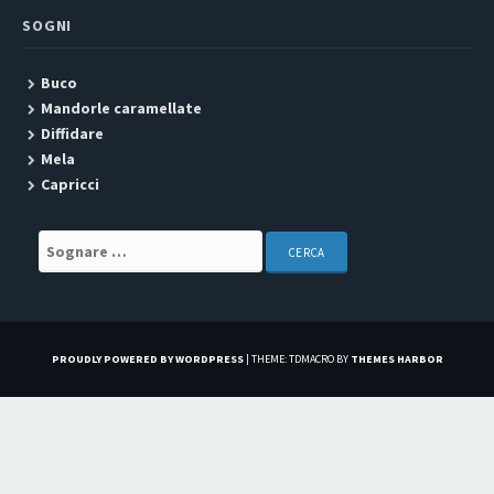
SOGNI
Buco
Mandorle caramellate
Diffidare
Mela
Capricci
Search for:
PROUDLY POWERED BY WORDPRESS
|
THEME: TDMACRO BY
THEMES HARBOR