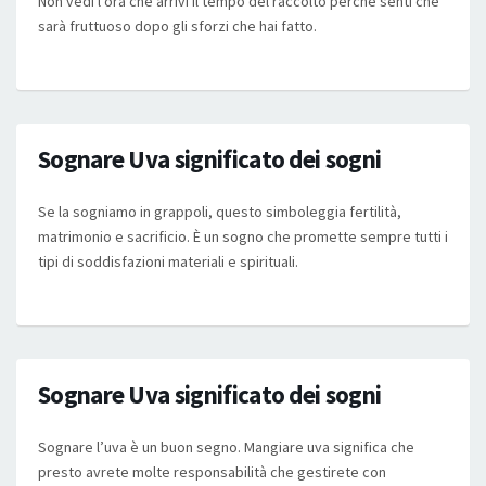
Non vedi l’ora che arrivi il tempo del raccolto perché senti che
sarà fruttuoso dopo gli sforzi che hai fatto.
Sognare Uva significato dei sogni
Se la sogniamo in grappoli, questo simboleggia fertilità,
matrimonio e sacrificio. È un sogno che promette sempre tutti i
tipi di soddisfazioni materiali e spirituali.
Sognare Uva significato dei sogni
Sognare l’uva è un buon segno. Mangiare uva significa che
presto avrete molte responsabilità che gestirete con