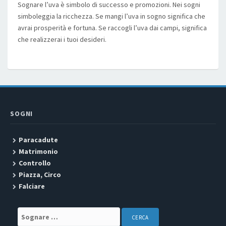
Sognare l’uva è simbolo di successo e promozioni. Nei sogni
simboleggia la ricchezza. Se mangi l’uva in sogno significa che
avrai prosperità e fortuna. Se raccogli l’uva dai campi, significa
che realizzerai i tuoi desideri.
SOGNI
Paracadute
Matrimonio
Controllo
Piazza, Circo
Falciare
Search for: