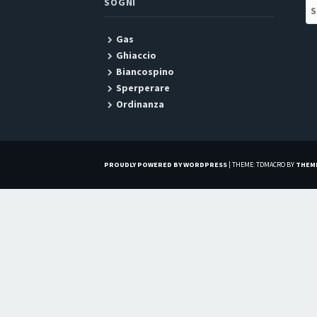
SOGNI
Se
Gas
Ghiaccio
Biancospino
Sperperare
Ordinanza
PROUDLY POWERED BY WORDPRESS
|
THEME: TDMACRO BY
THEM