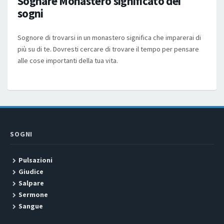
Sognare Monastero significato dei
sogni
Sognore di trovarsi in un monastero significa che imparerai di
più su di te. Dovresti cercare di trovare il tempo per pensare
alle cose importanti della tua vita.
SOGNI
Pulsazioni
Giudice
Salpare
Sermone
Sangue