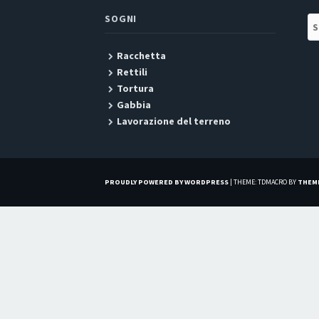
SOGNI
Se
Racchetta
Rettili
Tortura
Gabbia
Lavorazione del terreno
PROUDLY POWERED BY WORDPRESS
|
THEME: TDMACRO BY
THEM