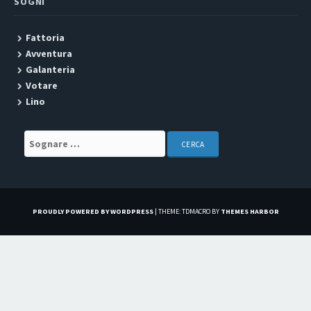
SOGNI
Fattoria
Avventura
Galanteria
Votare
Lino
Search for:
PROUDLY POWERED BY WORDPRESS
|
THEME: TDMACRO BY
THEMES HARBOR