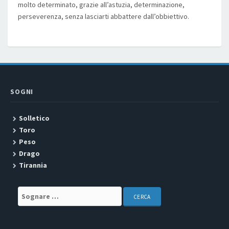
molto determinato, grazie all’astuzia, determinazione,
perseverenza, senza lasciarti abbattere dall’obbiettivo.
SOGNI
Solletico
Toro
Peso
Drago
Tirannia
Search for: