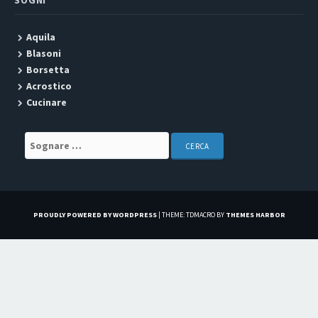
SOGNI
Aquila
Blasoni
Borsetta
Acrostico
Cucinare
Search for:
PROUDLY POWERED BY WORDPRESS
|
THEME: TDMACRO BY
THEMES HARBOR