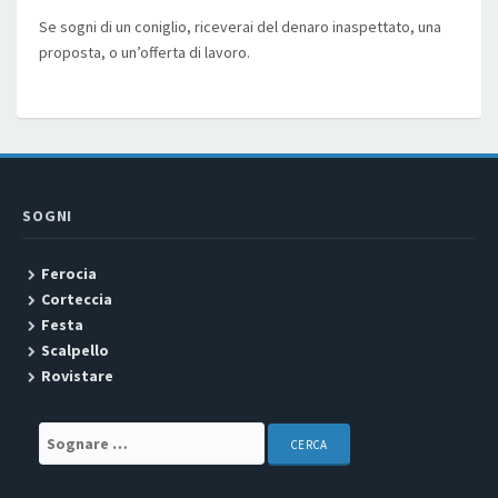
Se sogni di un coniglio, riceverai del denaro inaspettato, una
proposta, o un’offerta di lavoro.
SOGNI
Ferocia
Corteccia
Festa
Scalpello
Rovistare
Search for: