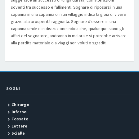
suggerisce un successo di lunga durata, con alterazioni
soventi tra successo e fallimenti. Sognare di riposarsi in una
capanna in una capanna o in un villaggio indica la gioia di vivere
grazie alla prosperità raggiunta. Sognare d’essere in una
capanna umile e in distruzione indica che, qualunque siano gli
affari del sognatore, andranno in malora e si potrebbe arrivare
alla perdita materiale o a viaggi non voluti e sgraditi.
SOGNI
Chirurgo
Inferno
Fossato
Lettere
Scialle