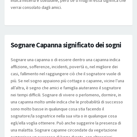
Indica miseria e solitudine, però se ti rifugi in essa significa che
verrai consolato dagli amici.
Sognare Capanna significato dei sogni
Sognare una capanna o di essere dentro una capanna indica
afflizione, sofferenze, incidenti, povertà o, nel migliore dei
casi, fallimento nel raggiungere ciò che il sognatore vuole di
più. Se nel sogno appaiono più cottage o capanne, vicine l’una
all’altra, è segno che amici e famiglia aiuteranno il sognatore
nei tempi difficili. Sognare di vivere o perlomeno, dormire, in
una capanna molto umile indica che le probabilità di successo
sono molto basse in qualunque cosa stia facendo il
sognatore/la sognatrice nella sua vita o in qualunque cosa
egli/ella voglia ottenere. Può anche suggerire la presenza di
una malattia. Sognare capanne circondate da vegetazione