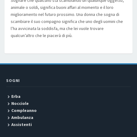
Sognare che qualcuno sta scambiando un qualunque oggetto,
animale o soldi, significa buoni affari al momento e il loro
miglioramento nel futuro prossimo. Una donna che sogna di
scambiare il suo compagno significa che uno degli uomini che
l’ha avvicinata la soddisfa, ma che lei vuole trovare
qualcun’altro che le piacerà di più.
SOGNI
Erba
Nocciole
Compleanno
Ambulanza
Assistenti