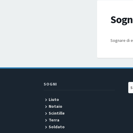
Sogna
Sognare di es
SOGNI
Se
Liuto
Notaio
Scintille
Terra
Soldato