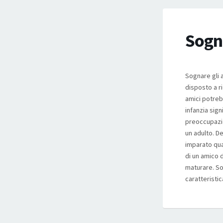
Sogna
Sognare gli a
disposto a r
amici potreb
infanzia sig
preoccupazio
un adulto. De
imparato qua
di un amico d
maturare. So
caratteristi