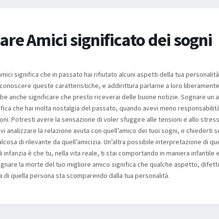
re Amici significato dei sogni
mici significa che in passato hai rifiutato alcuni aspetti della tua personalit
iconoscere queste caratteristiche, e addirittura parlarne a loro liberamente
be anche significare che presto riceverai delle buone notizie. Sognare un 
nifica che hai molta nostalgia del passato, quando avevi meno responsabilit
ni. Potresti avere la sensazione di voler sfuggire alle tensioni e allo stres
vi analizzare la relazione avuta con quell’amico dei tuoi sogni, e chiederti s
lcosa di rilevante da quell’amicizia. Un’altra possibile interpretazione di 
i infanzia è che tu, nella vita reale, ti stai comportando in maniera infantile 
gnare la morte del tuo migliore amico significa che qualche aspetto, difett
ca di quella persona sta scomparendo dalla tua personalità.