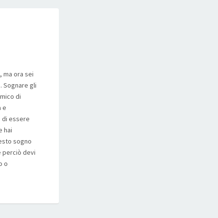
à, ma ora sei
. Sognare gli
amico di
à e
s di essere
e hai
questo sogno
e perciò devi
o o