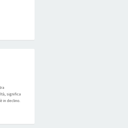
tra
tà, significa
è in declino.