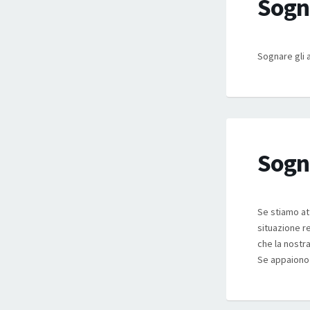
Sogna
Sognare gli a
Sogna
Se stiamo att
situazione r
che la nostra
Se appaiono 